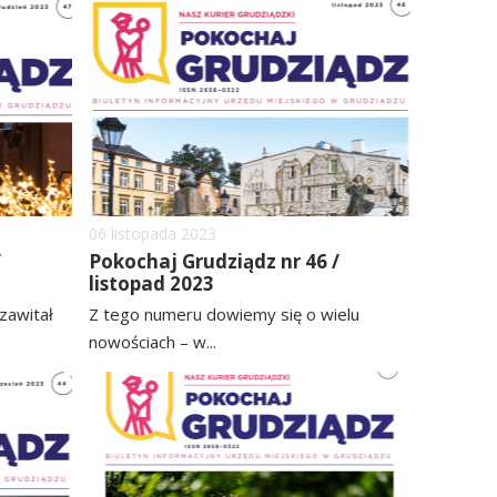
image
image
Dodano
06
listopada
2023
/
Pokochaj Grudziądz nr 46 /
listopad 2023
zawitał
Z tego numeru dowiemy się o wielu
nowościach – w...
czytaj
image
image
więcej