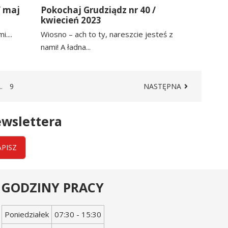
/ maj
Pokochaj Grudziądz nr 40 /
kwiecień 2023
....
Wiosno – ach to ty, nareszcie jesteś z
nami! A ładna...
czytaj
więcej
STRONA
A
RONA
STRONA
NASTĘPNA
..
9
wslettera
APISZ
GODZINY PRACY
Dzień
Godziny
Poniedziałek
07:30 - 15:30
tygodnia
otwarcia