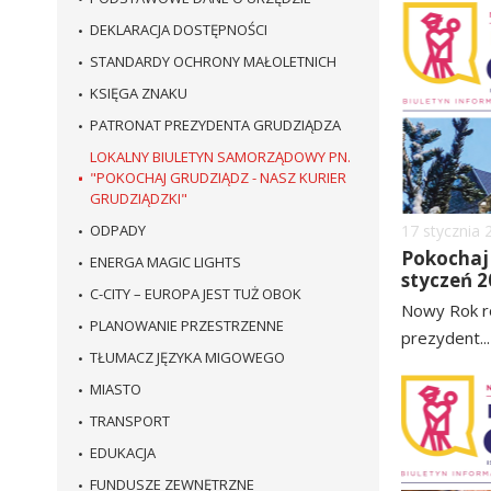
DEKLARACJA DOSTĘPNOŚCI
STANDARDY OCHRONY MAŁOLETNICH
KSIĘGA ZNAKU
PATRONAT PREZYDENTA GRUDZIĄDZA
LOKALNY BIULETYN SAMORZĄDOWY PN.
"POKOCHAJ GRUDZIĄDZ - NASZ KURIER
GRUDZIĄDZKI"
ODPADY
Dodano
17
stycznia
Pokochaj 
ENERGA MAGIC LIGHTS
styczeń 2
C-CITY – EUROPA JEST TUŻ OBOK
Nowy Rok r
PLANOWANIE PRZESTRZENNE
prezydent...
TŁUMACZ JĘZYKA MIGOWEGO
czytaj
MIASTO
więcej
TRANSPORT
EDUKACJA
FUNDUSZE ZEWNĘTRZNE