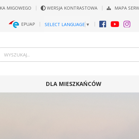
YKA MIGOWEGO
WERSJA KONTRASTOWA
MAPA SER
EPUAP
SELECT LANGUAGE
▼
FACEBOOK
YOUTUB
INS
Wyszukiwarka
wyszukaj...
DLA MIESZKAŃCÓW