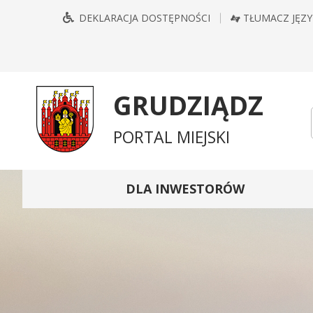
Przejdź
Przejdź
Przejdź
Przejdź
DEKLARACJA DOSTĘPNOŚCI
TŁUMACZ JĘZ
do
do
do
do
głównego
treści
wyszukiwarki
mapy
menu
serwisu
GRUDZIĄDZ
PORTAL MIEJSKI
DLA INWESTORÓW