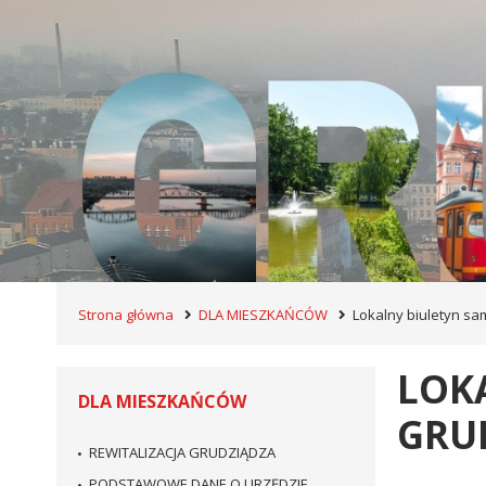
Strona główna
DLA MIESZKAŃCÓW
Lokalny biuletyn sa
LOK
DLA MIESZKAŃCÓW
GRUD
REWITALIZACJA GRUDZIĄDZA
PODSTAWOWE DANE O URZĘDZIE