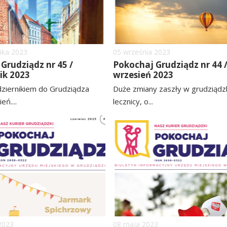
ika
2023
Dodano
05
września
2023
Grudziądz nr 45 /
Pokochaj Grudziądz nr 44 
ik 2023
wrzesień 2023
ziernikiem do Grudziądza
Duże zmiany zaszły w grudziądzk
eń....
lecznicy, o...
czytaj
image
więcej
2023
Dodano
08
maja
2023