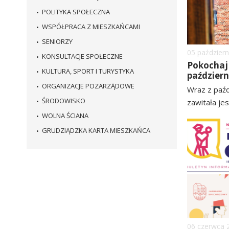
POLITYKA SPOŁECZNA
WSPÓŁPRACA Z MIESZKAŃCAMI
SENIORZY
Dodano
05
październ
KONSULTACJE SPOŁECZNE
Pokochaj 
KULTURA, SPORT I TURYSTYKA
październ
ORGANIZACJE POZARZĄDOWE
Wraz z paźd
ŚRODOWISKO
zawitała jesi
czytaj
WOLNA ŚCIANA
więcej
GRUDZIĄDZKA KARTA MIESZKAŃCA
Dodano
06
czerwca