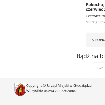
Pokochaj 
czerwiec 
Czerwiec to
naszego mia
czytaj
więcej
STRONA
POPR
Newsletter
Bądź na bi
Newsle
Twój a
Copyright © Urząd Miejski w Grudziądzu.
Wszystkie prawa zastrzeżone.