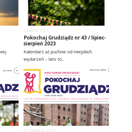
Dodano
13
lipca
2023
/
Pokochaj Grudziądz nr 43 / lipiec-
sierpień 2023
iej
Kalendarz aż puchnie od miejskich
wydarzeń – lato to...
czytaj
image
image
więcej
Dodano
03
kwietnia
2023