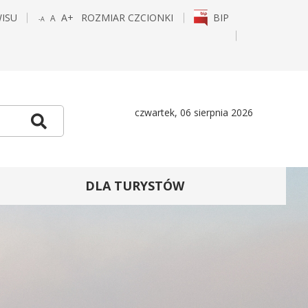
WISU
A+
ROZMIAR CZCIONKI
BIP
A
-A
POWIĘKSZ
STANDARDOWY
POMNIEJSZ
CZCIONKĘ
ROZMIAR
CZCIONKĘ
E
TAGRAM
czwartek, 06 sierpnia 2026
Szukaj
DLA TURYSTÓW