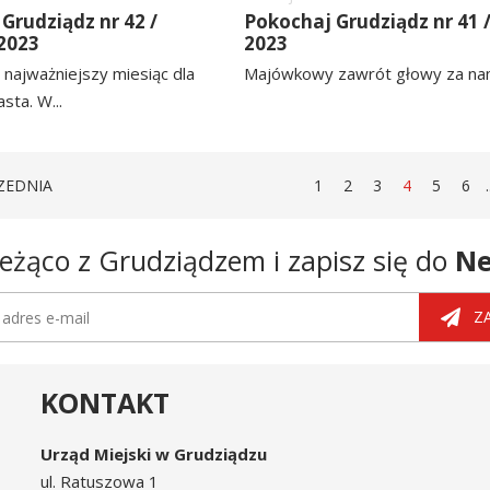
Grudziądz nr 42 /
Pokochaj Grudziądz nr 41 
2023
2023
 najważniejszy miesiąc dla
Majówkowy zawrót głowy za nami
sta. W...
czytaj
więcej
STRONA
STRONA
STRONA
STRONA
STRONA
STRON
ST
ZEDNIA
1
2
3
4
5
6
.
eżąco z Grudziądzem i zapisz się do
Ne
tter
dres e-mail
Z
KONTAKT
Urząd Miejski w Grudziądzu
ul. Ratuszowa 1