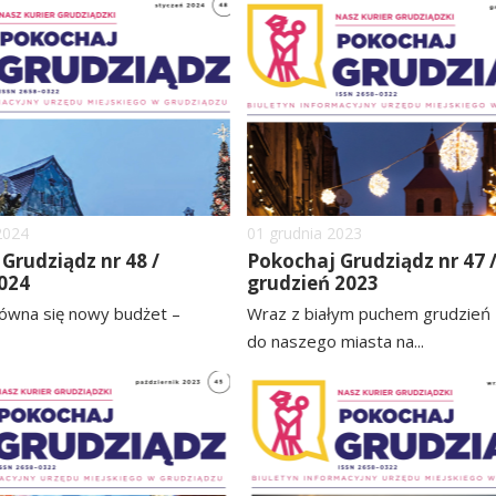
image
2024
Dodano
01
grudnia
2023
Grudziądz nr 48 /
Pokochaj Grudziądz nr 47 
024
grudzień 2023
ówna się nowy budżet –
Wraz z białym puchem grudzień 
do naszego miasta na...
czytaj
image
więcej