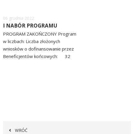
Dodano
06
grudnia
2022
I NABÓR PROGRAMU
PROGRAM ZAKOŃCZONY Program
w liczbach: Liczba złożonych
wniosków o dofinansowanie przez
Beneficjentów końcowych: 32
szt. Liczba zrealizowanych
czytaj
przedsięwzięć przez
więcej
Beneficjentów końcowych 28...
WRÓĆ