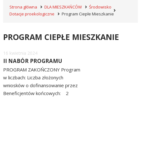
Strona główna
DLA MIESZKAŃCÓW
Środowisko
Dotacje proekologiczne
Program Ciepłe Mieszkanie
PROGRAM CIEPŁE MIESZKANIE
Dodano
16
kwietnia
2024
II NABÓR PROGRAMU
PROGRAM ZAKOŃCZONY Program
w liczbach: Liczba złożonych
wniosków o dofinansowanie przez
Beneficjentów końcowych: 2
szt. Liczba zrealizowanych
czytaj
przedsięwzięć przez
więcej
Beneficjentów końcowych 0 ...