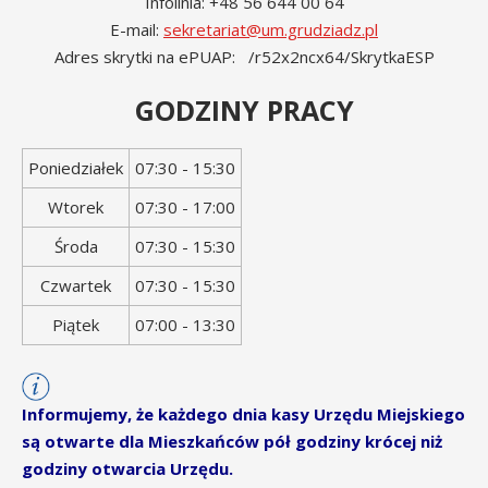
Infolinia: +48 56 644 00 64
E-mail:
sekretariat@um.grudziadz.pl
Adres skrytki na ePUAP: /r52x2ncx64/SkrytkaESP
GODZINY PRACY
Dzień
Godziny
Poniedziałek
07:30 - 15:30
tygodnia
otwarcia
Wtorek
07:30 - 17:00
Środa
07:30 - 15:30
Czwartek
07:30 - 15:30
Piątek
07:00 - 13:30
Informujemy, że każdego dnia kasy Urzędu Miejskiego
są otwarte dla Mieszkańców pół godziny krócej niż
godziny otwarcia Urzędu.