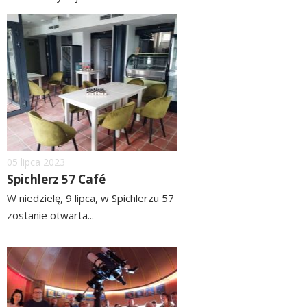
czytaj
image
więcej
Dodano
05
lipca
2023
Spichlerz 57 Café
W niedzielę, 9 lipca, w Spichlerzu 57
zostanie otwarta...
czytaj
więcej
image