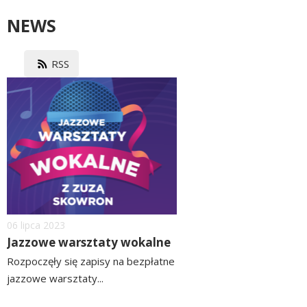
NEWS
RSS
image
Dodano
06
lipca
2023
Jazzowe warsztaty wokalne
Rozpoczęły się zapisy na bezpłatne
jazzowe warsztaty...
czytaj