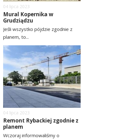
Dodano
04
lipca
2023
Mural Kopernika w
Grudziądzu
Jeśli wszystko pójdzie zgodnie z
planem, to...
czytaj
image
więcej
Dodano
04
lipca
2023
Remont Rybackiej zgodnie z
planem
Wczoraj informowaliśmy o