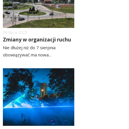
Dodano
06
lipca
2023
Zmiany w organizacji ruchu
Nie dłużej niż do 7 sierpnia
obowiązywać ma nowa...
czytaj
więcej
image