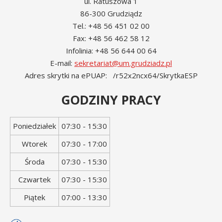
ul. Ratuszowa 1
86-300 Grudziądz
Tel.: +48 56 451 02 00
Fax: +48 56 462 58 12
Infolinia: +48 56 644 00 64
E-mail:
sekretariat@um.grudziadz.pl
Adres skrytki na ePUAP: /r52x2ncx64/SkrytkaESP
GODZINY PRACY
Dzień
Godziny
Poniedziałek
07:30 - 15:30
tygodnia
otwarcia
Wtorek
07:30 - 17:00
Środa
07:30 - 15:30
Czwartek
07:30 - 15:30
Piątek
07:00 - 13:30