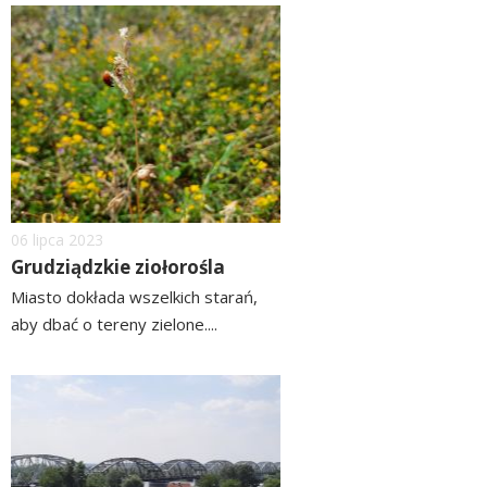
więcej
image
Dodano
06
lipca
2023
Grudziądzkie ziołorośla
Miasto dokłada wszelkich starań,
aby dbać o tereny zielone....
czytaj
więcej
image