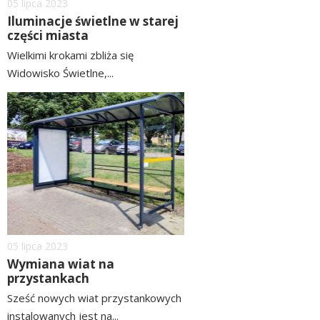
Dodano
05
lipca
2023
Iluminacje świetlne w starej
części miasta
Wielkimi krokami zbliża się
Widowisko Świetlne,...
czytaj
image
więcej
Dodano
05
lipca
2023
Wymiana wiat na
przystankach
Sześć nowych wiat przystankowych
instalowanych jest na...