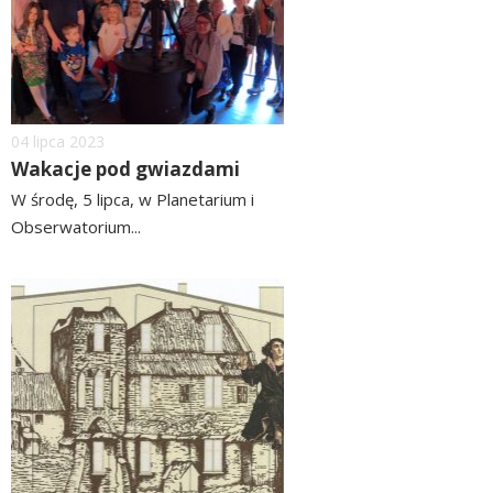
Dodano
04
lipca
2023
Wakacje pod gwiazdami
W środę, 5 lipca, w Planetarium i
Obserwatorium...
czytaj
więcej
image