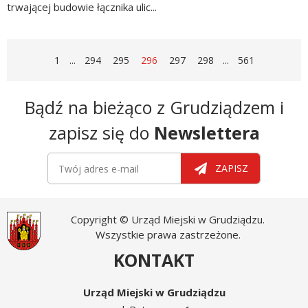
trwającej budowie łącznika ulic...
czytaj
więcej
STRONA
STRONA
STRONA
STRONA
STRONA
STRONA
STRONA
STRONA
1
...
294
295
296
297
298
...
561
Newsletter
Bądź na bieżąco z Grudziądzem i
zapisz się do
Newslettera
Newsletter
Twój adres e-mail
ZAPISZ
Copyright © Urząd Miejski w Grudziądzu.
Wszystkie prawa zastrzeżone.
KONTAKT
Urząd Miejski w Grudziądzu