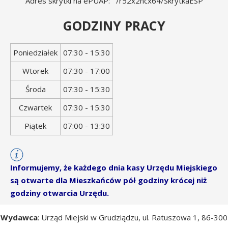
Adres skrytki na ePUAP: /r52x2ncx64/SkrytkaESP
GODZINY PRACY
Dzień
Godziny
Poniedziałek
07:30 - 15:30
tygodnia
otwarcia
Wtorek
07:30 - 17:00
Środa
07:30 - 15:30
Czwartek
07:30 - 15:30
Piątek
07:00 - 13:30
Informujemy, że każdego dnia kasy Urzędu Miejskiego
są otwarte dla Mieszkańców pół godziny krócej niż
godziny otwarcia Urzędu.
Wydawca
: Urząd Miejski w Grudziądzu, ul. Ratuszowa 1, 86-300