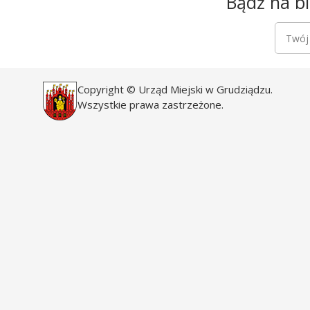
Bądź na bi
Newsle
Twój a
Copyright © Urząd Miejski w Grudziądzu.
Wszystkie prawa zastrzeżone.