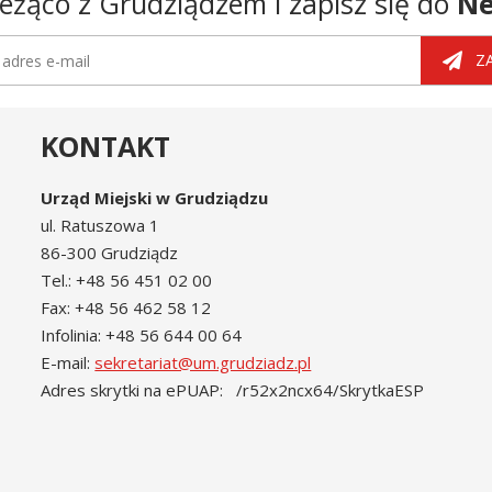
eżąco z Grudziądzem i zapisz się do
Ne
tter
dres e-mail
Z
KONTAKT
Urząd Miejski w Grudziądzu
ul. Ratuszowa 1
86-300 Grudziądz
Tel.: +48 56 451 02 00
Fax: +48 56 462 58 12
Infolinia: +48 56 644 00 64
E-mail:
sekretariat@um.grudziadz.pl
Adres skrytki na ePUAP: /r52x2ncx64/SkrytkaESP