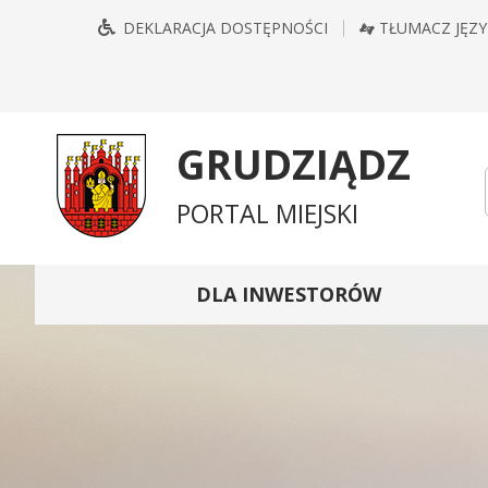
Przejdź
Przejdź
Przejdź
Przejdź
DEKLARACJA DOSTĘPNOŚCI
TŁUMACZ JĘZ
do
do
do
do
głównego
treści
wyszukiwarki
mapy
menu
serwisu
GRUDZIĄDZ
PORTAL MIEJSKI
DLA INWESTORÓW