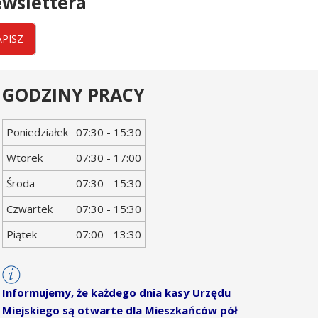
wslettera
APISZ
GODZINY PRACY
Dzień
Godziny
Poniedziałek
07:30 - 15:30
tygodnia
otwarcia
Wtorek
07:30 - 17:00
Środa
07:30 - 15:30
Czwartek
07:30 - 15:30
Piątek
07:00 - 13:30
Informujemy, że każdego dnia kasy Urzędu
Miejskiego są otwarte dla Mieszkańców pół