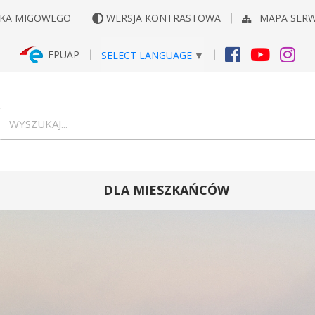
YKA MIGOWEGO
WERSJA KONTRASTOWA
MAPA SER
EPUAP
SELECT LANGUAGE
▼
FACEBOOK
YOUTUB
INS
Wyszukiwarka
wyszukaj...
DLA MIESZKAŃCÓW