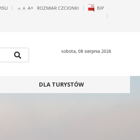
WISU
A+
ROZMIAR CZCIONKI
BIP
A
-A
POWIĘKSZ
STANDARDOWY
POMNIEJSZ
CZCIONKĘ
ROZMIAR
CZCIONKĘ
E
TAGRAM
sobota, 08 sierpnia 2026
Szukaj
DLA TURYSTÓW