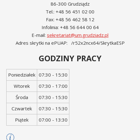
86-300 Grudziądz
Tel.: +48 56 451 02 00
Fax: +48 56 462 58 12
Infolinia: +48 56 644 00 64
E-mail:
sekretariat@um.grudziadz.pl
Adres skrytki na ePUAP: /r52x2ncx64/SkrytkaESP
GODZINY PRACY
Dzień
Godziny
Poniedziałek
07:30 - 15:30
tygodnia
otwarcia
Wtorek
07:30 - 17:00
Środa
07:30 - 15:30
Czwartek
07:30 - 15:30
Piątek
07:00 - 13:30