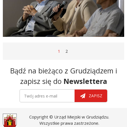
STRONA
STRONA
STRONA
1
2
Newsletter
Bądź na bieżąco z Grudziądzem i
zapisz się do
Newslettera
Newsletter
Twój adres e-mail
ZAPISZ
Copyright © Urząd Miejski w Grudziądzu.
Wszystkie prawa zastrzeżone.