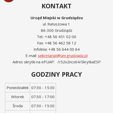
KONTAKT
Urząd Miejski w Grudziądzu
ul. Ratuszowa 1
86-300 Grudziądz
Tel.: +48 56 451 02 00
Fax: +48 56 462 58 12
Infolinia: +48 56 644 00 64
E-mail:
sekretariat@um.grudziadz.pl
Adres skrytki na ePUAP: /r52x2ncx64/SkrytkaESP
GODZINY PRACY
Dzień
Godziny
Poniedziałek
07:30 - 15:30
tygodnia
otwarcia
Wtorek
07:30 - 17:00
Środa
07:30 - 15:30