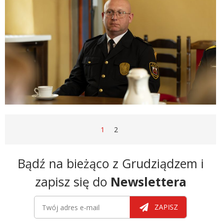
STRONA
STRONA
STRONA
1
2
Newsletter
Bądź na bieżąco z Grudziądzem i
zapisz się do
Newslettera
Newsletter
Twój adres e-mail
ZAPISZ