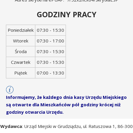
GODZINY PRACY
Dzień
Godziny
Poniedziałek
07:30 - 15:30
tygodnia
otwarcia
Wtorek
07:30 - 17:00
Środa
07:30 - 15:30
Czwartek
07:30 - 15:30
Piątek
07:00 - 13:30
Informujemy, że każdego dnia kasy Urzędu Miejskiego
są otwarte dla Mieszkańców pół godziny krócej niż
godziny otwarcia Urzędu.
Wydawca
: Urząd Miejski w Grudziądzu, ul. Ratuszowa 1, 86-300