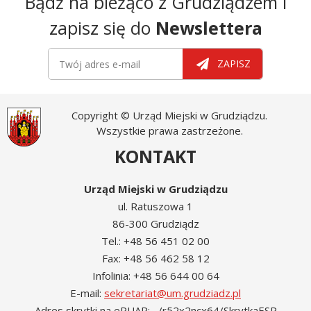
Bądź na bieżąco z Grudziądzem i
zapisz się do
Newslettera
Newsletter
Twój adres e-mail
ZAPISZ
Copyright © Urząd Miejski w Grudziądzu.
Wszystkie prawa zastrzeżone.
KONTAKT
Urząd Miejski w Grudziądzu
ul. Ratuszowa 1
86-300 Grudziądz
Tel.: +48 56 451 02 00
Fax: +48 56 462 58 12
Infolinia: +48 56 644 00 64
E-mail:
sekretariat@um.grudziadz.pl
Adres skrytki na ePUAP: /r52x2ncx64/SkrytkaESP