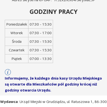
GODZINY PRACY
Dzień
Godziny
Poniedziałek
07:30 - 15:30
tygodnia
otwarcia
Wtorek
07:30 - 17:00
Środa
07:30 - 15:30
Czwartek
07:30 - 15:30
Piątek
07:00 - 13:30
Informujemy, że każdego dnia kasy Urzędu Miejskiego
są otwarte dla Mieszkańców pół godziny krócej niż
godziny otwarcia Urzędu.
Wydawca
: Urząd Miejski w Grudziądzu, ul. Ratuszowa 1, 86-300