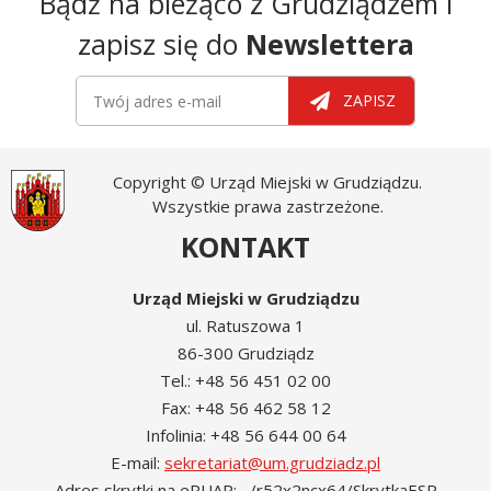
Bądź na bieżąco z Grudziądzem i
zapisz się do
Newslettera
Newsletter
Twój adres e-mail
ZAPISZ
Copyright © Urząd Miejski w Grudziądzu.
Wszystkie prawa zastrzeżone.
KONTAKT
Urząd Miejski w Grudziądzu
ul. Ratuszowa 1
86-300 Grudziądz
Tel.: +48 56 451 02 00
Fax: +48 56 462 58 12
Infolinia: +48 56 644 00 64
E-mail:
sekretariat@um.grudziadz.pl
Adres skrytki na ePUAP: /r52x2ncx64/SkrytkaESP