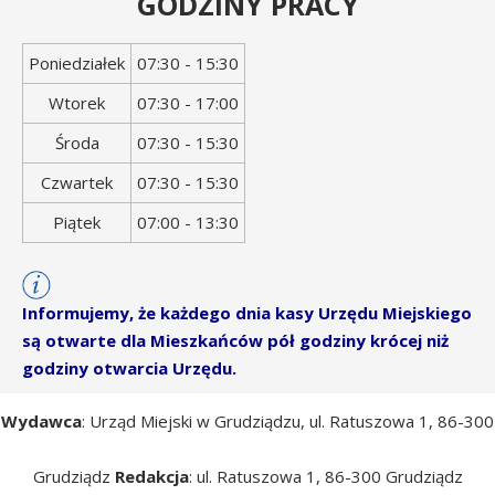
GODZINY PRACY
Dzień
Godziny
Poniedziałek
07:30 - 15:30
tygodnia
otwarcia
Wtorek
07:30 - 17:00
Środa
07:30 - 15:30
Czwartek
07:30 - 15:30
Piątek
07:00 - 13:30
Informujemy, że każdego dnia kasy Urzędu Miejskiego
są otwarte dla Mieszkańców pół godziny krócej niż
godziny otwarcia Urzędu.
Wydawca
: Urząd Miejski w Grudziądzu, ul. Ratuszowa 1, 86-300
Grudziądz
Redakcja
: ul. Ratuszowa 1, 86-300 Grudziądz