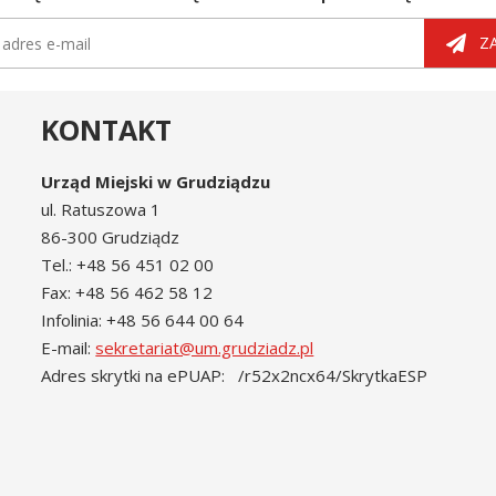
tter
dres e-mail
Z
KONTAKT
Urząd Miejski w Grudziądzu
ul. Ratuszowa 1
86-300 Grudziądz
Tel.: +48 56 451 02 00
Fax: +48 56 462 58 12
Infolinia: +48 56 644 00 64
E-mail:
sekretariat@um.grudziadz.pl
Adres skrytki na ePUAP: /r52x2ncx64/SkrytkaESP