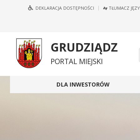
Przejdź
Przejdź
Przejdź
Przejdź
DEKLARACJA DOSTĘPNOŚCI
TŁUMACZ JĘZ
do
do
do
do
głównego
treści
wyszukiwarki
mapy
menu
serwisu
GRUDZIĄDZ
PORTAL MIEJSKI
DLA INWESTORÓW