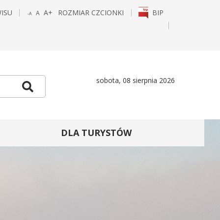
WISU
A+
ROZMIAR CZCIONKI
BIP
A
-A
POWIĘKSZ
STANDARDOWY
POMNIEJSZ
CZCIONKĘ
ROZMIAR
CZCIONKĘ
E
TAGRAM
sobota, 08 sierpnia 2026
Szukaj
DLA TURYSTÓW