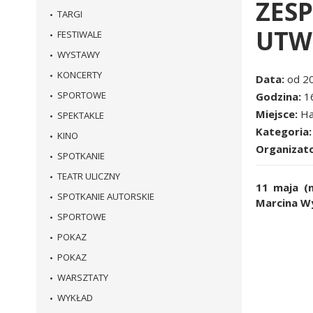
ZESP
TARGI
UTW
FESTIWALE
WYSTAWY
KONCERTY
Data
od 2
SPORTOWE
Godzina
1
Miejsce
Ha
SPEKTAKLE
Kategoria
KINO
Organizat
SPOTKANIE
TEATR ULICZNY
11 maja (
SPOTKANIE AUTORSKIE
Marcina Wy
SPORTOWE
POKAZ
POKAZ
WARSZTATY
WYKŁAD