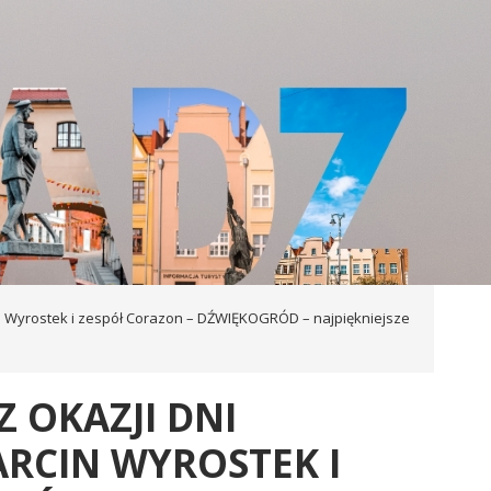
 Wyrostek i zespół Corazon – DŹWIĘKOGRÓD – najpiękniejsze
Z OKAZJI DNI
ARCIN WYROSTEK I