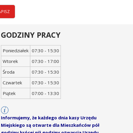
APISZ
GODZINY PRACY
Dzień
Godziny
Poniedziałek
07:30 - 15:30
tygodnia
otwarcia
Wtorek
07:30 - 17:00
Środa
07:30 - 15:30
Czwartek
07:30 - 15:30
Piątek
07:00 - 13:30
Informujemy, że każdego dnia kasy Urzędu
Miejskiego są otwarte dla Mieszkańców pół
godziny krócej niż godziny otwarcia Urzędu.