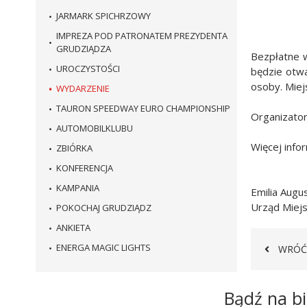
JARMARK SPICHRZOWY
IMPREZA POD PATRONATEM PREZYDENTA
GRUDZIĄDZA
Bezpłatne w
UROCZYSTOŚCI
będzie otwa
osoby. Miej
WYDARZENIE
TAURON SPEEDWAY EURO CHAMPIONSHIP
Organizato
AUTOMOBILKLUBU
Więcej info
ZBIÓRKA
KONFERENCJA
KAMPANIA
Emilia Augu
Urząd Miejs
POKOCHAJ GRUDZIĄDZ
ANKIETA
ENERGA MAGIC LIGHTS
WRÓĆ
Newsletter
Bądź na bi