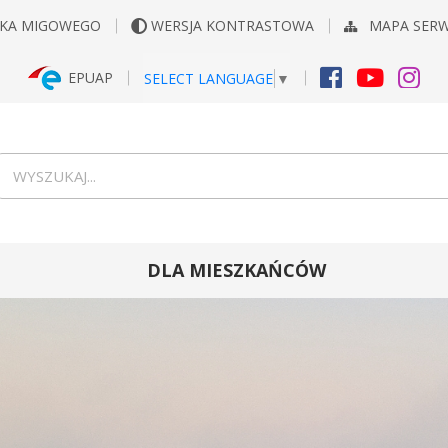
YKA MIGOWEGO
WERSJA KONTRASTOWA
MAPA SER
EPUAP
SELECT LANGUAGE
▼
FACEBOOK
YOUTUB
INS
Wyszukiwarka
wyszukaj...
DLA MIESZKAŃCÓW