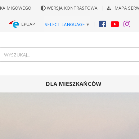
YKA MIGOWEGO
WERSJA KONTRASTOWA
MAPA SER
EPUAP
SELECT LANGUAGE
▼
FACEBOOK
YOUTUB
INS
Wyszukiwarka
wyszukaj...
DLA MIESZKAŃCÓW