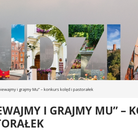
piewajmy i grajmy Mu” – konkurs kolęd i pastorałek
EWAJMY I GRAJMY MU” – 
TORAŁEK