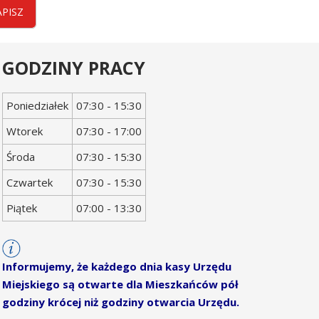
APISZ
GODZINY PRACY
Dzień
Godziny
Poniedziałek
07:30 - 15:30
tygodnia
otwarcia
Wtorek
07:30 - 17:00
Środa
07:30 - 15:30
Czwartek
07:30 - 15:30
Piątek
07:00 - 13:30
Informujemy, że każdego dnia kasy Urzędu
Miejskiego są otwarte dla Mieszkańców pół
godziny krócej niż godziny otwarcia Urzędu.