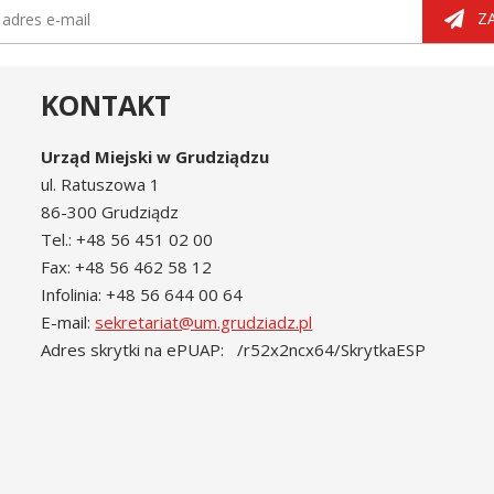
tter
dres e-mail
Z
KONTAKT
Urząd Miejski w Grudziądzu
ul. Ratuszowa 1
86-300 Grudziądz
Tel.: +48 56 451 02 00
Fax: +48 56 462 58 12
Infolinia: +48 56 644 00 64
E-mail:
sekretariat@um.grudziadz.pl
Adres skrytki na ePUAP: /r52x2ncx64/SkrytkaESP