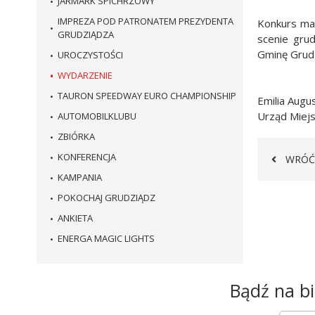
JARMARK SPICHRZOWY
IMPREZA POD PATRONATEM PREZYDENTA
Konkurs ma 
GRUDZIĄDZA
scenie gru
Gminę Grud
UROCZYSTOŚCI
WYDARZENIE
TAURON SPEEDWAY EURO CHAMPIONSHIP
Emilia Augu
Urząd Miejs
AUTOMOBILKLUBU
ZBIÓRKA
KONFERENCJA
WRÓĆ
KAMPANIA
POKOCHAJ GRUDZIĄDZ
ANKIETA
ENERGA MAGIC LIGHTS
Newsletter
Bądź na bi