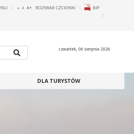
WISU
A+
ROZMIAR CZCIONKI
BIP
A
-A
POWIĘKSZ
STANDARDOWY
POMNIEJSZ
CZCIONKĘ
ROZMIAR
CZCIONKĘ
E
TAGRAM
czwartek, 06 sierpnia 2026
Szukaj
DLA TURYSTÓW