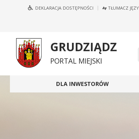
Przejdź
Przejdź
Przejdź
Przejdź
DEKLARACJA DOSTĘPNOŚCI
TŁUMACZ JĘZ
do
do
do
do
głównego
treści
wyszukiwarki
mapy
menu
serwisu
GRUDZIĄDZ
PORTAL MIEJSKI
DLA INWESTORÓW