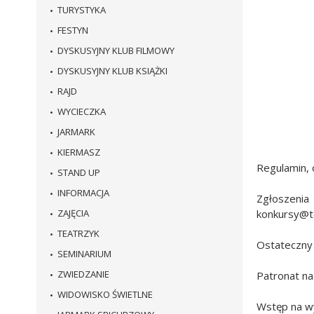
TURYSTYKA
FESTYN
DYSKUSYJNY KLUB FILMOWY
DYSKUSYJNY KLUB KSIĄŻKI
RAJD
WYCIECZKA
JARMARK
KIERMASZ
Regulamin, 
STAND UP
INFORMACJA
Zgłoszeni
ZAJĘCIA
konkursy@te
TEATRZYK
Ostateczny 
SEMINARIUM
ZWIEDZANIE
Patronat na
WIDOWISKO ŚWIETLNE
Wstęp na wy