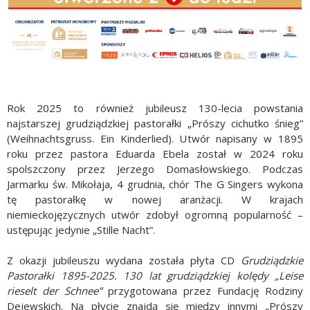
Rok 2025 to również jubileusz 130-lecia powstania
najstarszej grudziądzkiej pastorałki „Prószy cichutko śnieg”
(Weihnachtsgruss. Ein Kinderlied). Utwór napisany w 1895
roku przez pastora Eduarda Ebela został w 2024 roku
spolszczony przez Jerzego Domasłowskiego. Podczas
Jarmarku św. Mikołaja, 4 grudnia, chór The G Singers wykona
tę pastorałkę w nowej aranżacji. W krajach
niemieckojęzycznych utwór zdobył ogromną popularność –
ustępując jedynie „Stille Nacht”.
Z okazji jubileuszu wydana została płyta CD
Grudziądzkie
Pastorałki 1895-2025. 130 lat grudziądzkiej kolędy „Leise
rieselt der Schnee”
przygotowana przez Fundację Rodziny
Dejewskich. Na płycie znajdą się między innymi „Prószy