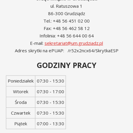
ul. Ratuszowa 1
86-300 Grudziądz
Tel.: +48 56 451 02 00
Fax: +48 56 462 58 12
Infolinia: +48 56 644 00 64
E-mail:
sekretariat@um.grudziadz.pl
Adres skrytki na ePUAP: /r52x2ncx64/SkrytkaESP
GODZINY PRACY
Dzień
Godziny
Poniedziałek
07:30 - 15:30
tygodnia
otwarcia
Wtorek
07:30 - 17:00
Środa
07:30 - 15:30
Czwartek
07:30 - 15:30
Piątek
07:00 - 13:30