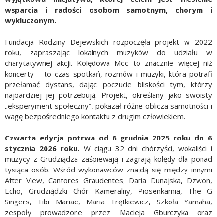
wsparcia i radości osobom samotnym, chorym i
wykluczonym.
Fundacja Rodziny Dejewskich rozpoczęła projekt w 2022
roku, zapraszając lokalnych muzyków do udziału w
charytatywnej akcji. Kolędowa Moc to znacznie więcej niż
koncerty – to czas spotkań, rozmów i muzyki, która potrafi
przełamać dystans, dając poczucie bliskości tym, którzy
najbardziej jej potrzebują. Projekt, określany jako swoisty
„eksperyment społeczny”, pokazał różne oblicza samotności i
wagę bezpośredniego kontaktu z drugim człowiekiem.
Czwarta edycja potrwa od 6 grudnia 2025 roku do 6
stycznia 2026 roku.
W ciągu 32 dni chórzyści, wokaliści i
muzycy z Grudziądza zaśpiewają i zagrają kolędy dla ponad
tysiąca osób. Wśród wykonawców znajdą się między innymi
After View, Cantores Graudentes, Daria Dunajska, Dzwon,
Echo, Grudziądzki Chór Kameralny, Piosenkarnia, The G
Singers, Tibi Mariae, Maria Trętkiewicz, Szkoła Yamaha,
zespoły prowadzone przez Macieja Gburczyka oraz