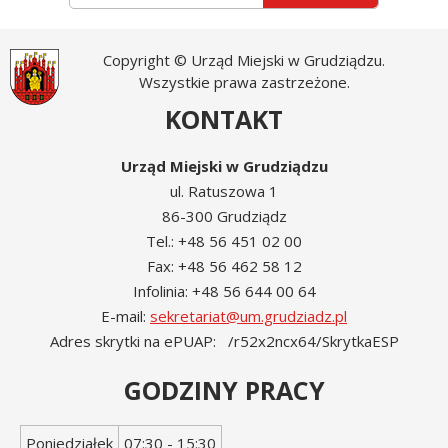
Copyright © Urząd Miejski w Grudziądzu.
Wszystkie prawa zastrzeżone.
KONTAKT
Urząd Miejski w Grudziądzu
ul. Ratuszowa 1
86-300 Grudziądz
Tel.: +48 56 451 02 00
Fax: +48 56 462 58 12
Infolinia: +48 56 644 00 64
E-mail:
sekretariat@um.grudziadz.pl
Adres skrytki na ePUAP: /r52x2ncx64/SkrytkaESP
GODZINY PRACY
Dzień
Godziny
Poniedziałek
07:30 - 15:30