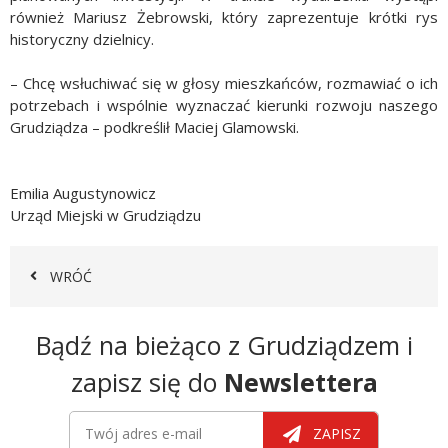
również Mariusz Żebrowski, który zaprezentuje krótki rys
historyczny dzielnicy.
– Chcę wsłuchiwać się w głosy mieszkańców, rozmawiać o ich
potrzebach i wspólnie wyznaczać kierunki rozwoju naszego
Grudziądza – podkreślił Maciej Glamowski.
Emilia Augustynowicz
Urząd Miejski w Grudziądzu
WRÓĆ
Newsletter
Bądź na bieżąco z Grudziądzem i
zapisz się do
Newslettera
Newsletter
Twój adres e-mail
ZAPISZ