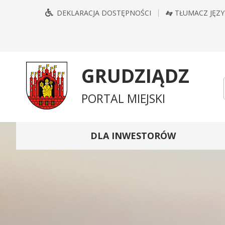
Przejdź
Przejdź
Przejdź
Przejdź
DEKLARACJA DOSTĘPNOŚCI
TŁUMACZ JĘZ
do
do
do
do
głównego
treści
wyszukiwarki
mapy
menu
serwisu
GRUDZIĄDZ
PORTAL MIEJSKI
DLA INWESTORÓW