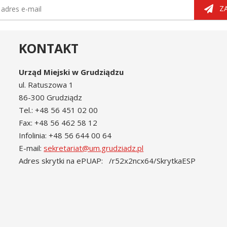
tter
dres e-mail
Z
KONTAKT
Urząd Miejski w Grudziądzu
ul. Ratuszowa 1
86-300 Grudziądz
Tel.: +48 56 451 02 00
Fax: +48 56 462 58 12
Infolinia: +48 56 644 00 64
E-mail:
sekretariat@um.grudziadz.pl
Adres skrytki na ePUAP: /r52x2ncx64/SkrytkaESP