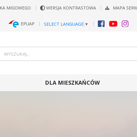
YKA MIGOWEGO
WERSJA KONTRASTOWA
MAPA SER
EPUAP
SELECT LANGUAGE
▼
FACEBOOK
YOUTUB
INS
Wyszukiwarka
wyszukaj...
DLA MIESZKAŃCÓW