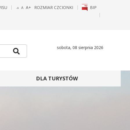
WISU
A+
ROZMIAR CZCIONKI
BIP
A
-A
POWIĘKSZ
STANDARDOWY
POMNIEJSZ
CZCIONKĘ
ROZMIAR
CZCIONKĘ
E
TAGRAM
sobota, 08 sierpnia 2026
Szukaj
DLA TURYSTÓW