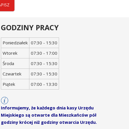
APISZ
GODZINY PRACY
Dzień
Godziny
Poniedziałek
07:30 - 15:30
tygodnia
otwarcia
Wtorek
07:30 - 17:00
Środa
07:30 - 15:30
Czwartek
07:30 - 15:30
Piątek
07:00 - 13:30
Informujemy, że każdego dnia kasy Urzędu
Miejskiego są otwarte dla Mieszkańców pół
godziny krócej niż godziny otwarcia Urzędu.