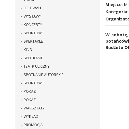
Miejsce
Ma
FESTIWALE
Kategoria
WYSTAWY
Organizat
KONCERTY
SPORTOWE
W sobotę, 
potańcówk
SPEKTAKLE
Budżetu O
KINO
SPOTKANIE
TEATR ULICZNY
SPOTKANIE AUTORSKIE
SPORTOWE
POKAZ
POKAZ
WARSZTATY
WYKŁAD
PROMOCJA