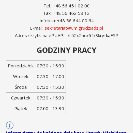
Tel.: +48 56 451 02 00
Fax: +48 56 462 58 12
Infolinia: +48 56 644 00 64
E-mail:
sekretariat@um.grudziadz.pl
Adres skrytki na ePUAP: /r52x2ncx64/SkrytkaESP
GODZINY PRACY
Dzień
Godziny
Poniedziałek
07:30 - 15:30
tygodnia
otwarcia
Wtorek
07:30 - 17:00
Środa
07:30 - 15:30
Czwartek
07:30 - 15:30
Piątek
07:00 - 13:30
Informujemy, że każdego dnia kasy Urzędu Miejskiego