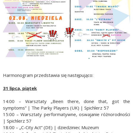
Harmonogram przedstawia się następująco:
31 lipca, piątek
14:00 – Warsztaty „Been there, done that, got the
symptoms” | The Parky Players (UK) | Spichlerz 57
15:00 – Warsztaty performatywne, oswajanie różnorodności
| Spichlerz 57
18:00 – „C-City Act” (DE) | dziedziniec Muzeum