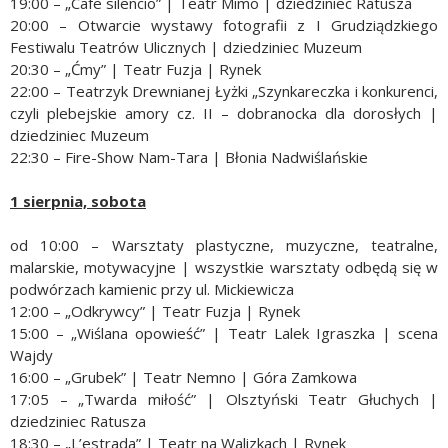
19:00 – „Cafe silencio” | Teatr Mimo | dziedziniec Ratusza
20:00 – Otwarcie wystawy fotografii z I Grudziądzkiego
Festiwalu Teatrów Ulicznych | dziedziniec Muzeum
20:30 – „Ćmy” | Teatr Fuzja | Rynek
22:00 – Teatrzyk Drewnianej Łyżki „Szynkareczka i konkurenci,
czyli plebejskie amory cz. II – dobranocka dla dorosłych |
dziedziniec Muzeum
22:30 – Fire-Show Nam-Tara | Błonia Nadwiślańskie
1 sierpnia, sobota
od 10:00 – Warsztaty plastyczne, muzyczne, teatralne,
malarskie, motywacyjne | wszystkie warsztaty odbędą się w
podwórzach kamienic przy ul. Mickiewicza
12:00 – „Odkrywcy” | Teatr Fuzja | Rynek
15:00 – „Wiślana opowieść” | Teatr Lalek Igraszka | scena
Wajdy
16:00 – „Grubek” | Teatr Nemno | Góra Zamkowa
17:05 – „Twarda miłość” | Olsztyński Teatr Głuchych |
dziedziniec Ratusza
18:30 – „L’estrada” | Teatr na Walizkach | Rynek