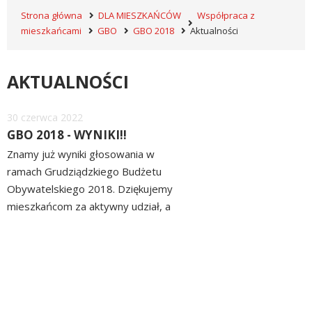
Strona główna
DLA MIESZKAŃCÓW
Współpraca z
mieszkańcami
GBO
GBO 2018
Aktualności
AKTUALNOŚCI
Dodano
30
czerwca
2022
GBO 2018 - WYNIKI!!
Znamy już wyniki głosowania w
ramach Grudziądzkiego Budżetu
Obywatelskiego 2018. Dziękujemy
mieszkańcom za aktywny udział, a
wszystkim autorom zwycięskich
czytaj
zadań serdecznie gratulujemy!
więcej
Wykaz zadań, które zostaną
przekazane do realizacji znajdą
Państwo tutaj .