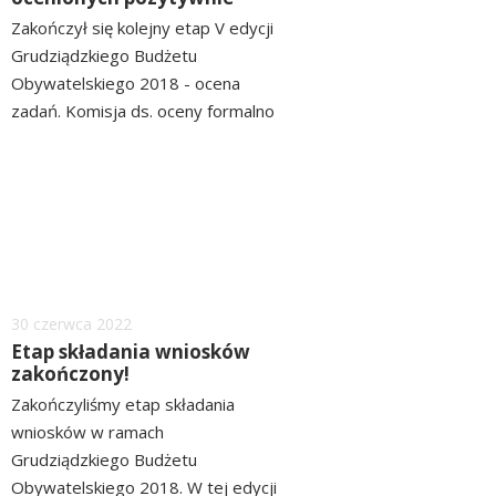
Zakończył się kolejny etap V edycji
Grudziądzkiego Budżetu
Obywatelskiego 2018 - ocena
zadań. Komisja ds. oceny formalno
- prawnej i merytorycznej dokonała
czytaj
szczegółowej oceny 100
więcej
projektów złożonych przez
mieszkańców. Ocenę pozytywną, a
tym samym kwalifikację do etapu...
Dodano
30
czerwca
2022
Etap składania wniosków
zakończony!
Zakończyliśmy etap składania
wniosków w ramach
Grudziądzkiego Budżetu
Obywatelskiego 2018. W tej edycji