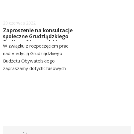
można składać już...
Dodano
29
czerwca
2022
Zaproszenie na konsultacje
społeczne Grudziądzkiego
Budżetu Obywatelskiego
W związku z rozpoczęciem prac
nad V edycją Grudziądzkiego
Budżetu Obywatelskiego
zapraszamy dotychczasowych
Wnioskodawców oraz wszystkich
czytaj
zainteresowanych Mieszkańców
więcej
Grudziądza na konsultacje
społeczne. Celem spotkania będzie
krótkie podsumowanie poprzednich
edycji,...