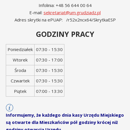
Infolinia: +48 56 644 00 64
E-mail:
sekretariat@um.grudziadz.pl
Adres skrytki na ePUAP: /r52x2ncx64/SkrytkaESP
GODZINY PRACY
Dzień
Godziny
Poniedziałek
07:30 - 15:30
tygodnia
otwarcia
Wtorek
07:30 - 17:00
Środa
07:30 - 15:30
Czwartek
07:30 - 15:30
Piątek
07:00 - 13:30
Informujemy, że każdego dnia kasy Urzędu Miejskiego
są otwarte dla Mieszkańców pół godziny krócej niż
godziny otwarcia Urzędu.