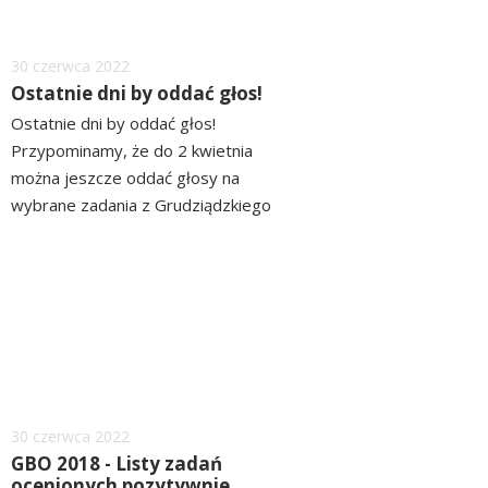
Dodano
30
czerwca
2022
Ostatnie dni by oddać głos!
Ostatnie dni by oddać głos!
Przypominamy, że do 2 kwietnia
można jeszcze oddać głosy na
wybrane zadania z Grudziądzkiego
Budżetu Obywatelskiego.
czytaj
Większość punktów do głosowania
więcej
otwarta będzie do piątku (punkt w
CH Alfa także w sobotę), zaś 1 i 2
kwietnia głosy będzie można
oddawać...
Dodano
30
czerwca
2022
GBO 2018 - Listy zadań
ocenionych pozytywnie