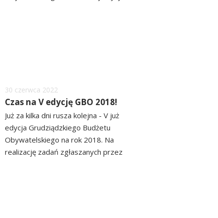
mieszkańcy zgłosili 100 propozycji
czytaj
zadań. 33 dotyczyły projektów
więcej
ogólnomiejskich (z czego 10 to
tzw. "projekty miękkie"). Kilka
wniosków wymaga uzupełnienia
od...
Dodano
30
czerwca
2022
Czas na V edycję GBO 2018!
Już za kilka dni rusza kolejna - V już
edycja Grudziądzkiego Budżetu
Obywatelskiego na rok 2018. Na
realizację zadań zgłaszanych przez
mieszkańców w roku 2018
czytaj
zarezerwowano w budżecie miasta
więcej
kwotę 3.000.000 zł. Zadania do
Grudziądzkiego Budżetu
Obywatelskiego 2018 będzie