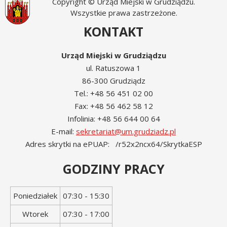
Copyright © Urząd Miejski w Grudziądzu.
Wszystkie prawa zastrzeżone.
KONTAKT
Urząd Miejski w Grudziądzu
ul. Ratuszowa 1
86-300 Grudziądz
Tel.: +48 56 451 02 00
Fax: +48 56 462 58 12
Infolinia: +48 56 644 00 64
E-mail:
sekretariat@um.grudziadz.pl
Adres skrytki na ePUAP: /r52x2ncx64/SkrytkaESP
GODZINY PRACY
Dzień
Godziny
Poniedziałek
07:30 - 15:30
tygodnia
otwarcia
Wtorek
07:30 - 17:00