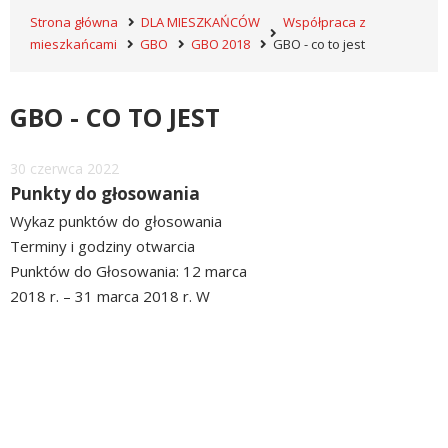
Strona główna
DLA MIESZKAŃCÓW
Współpraca z
mieszkańcami
GBO
GBO 2018
GBO - co to jest
GBO - CO TO JEST
Dodano
30
czerwca
2022
Punkty do głosowania
Wykaz punktów do głosowania
Terminy i godziny otwarcia
Punktów do Głosowania: 12 marca
2018 r. – 31 marca 2018 r. W
KAŻDYM Z PUNKTÓW DO
czytaj
GŁOSOWANIA GŁOS MOŻE ODDAĆ
więcej
MIESZKANIEC KAŻDEGO Z
OKRĘGÓW. 1. Okręg 1 Owczarki
Szkoła Podstawowa Nr 4 ul....