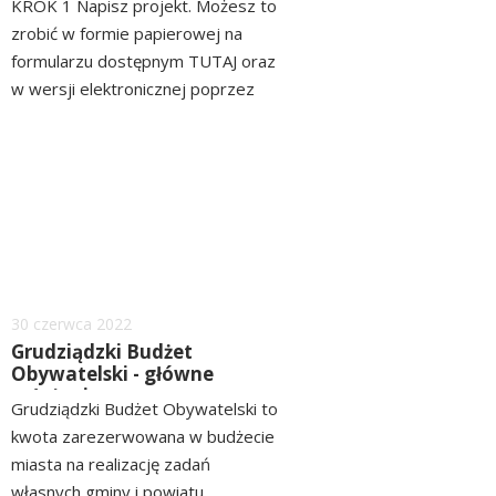
KROK 1 Napisz projekt. Możesz to
zrobić w formie papierowej na
formularzu dostępnym TUTAJ oraz
w wersji elektronicznej poprzez
stronę http://gbo.grudziadz.pl/ Jeśli
czytaj
masz problemy z wypełnieniem
więcej
formularza lub z przygotowaniem
kosztorysu zadania skorzystaj z
broszury "Ile kosztuje miasto?"...
Dodano
30
czerwca
2022
Grudziądzki Budżet
Obywatelski - główne
założenia
Grudziądzki Budżet Obywatelski to
kwota zarezerwowana w budżecie
miasta na realizację zadań
własnych gminy i powiatu,