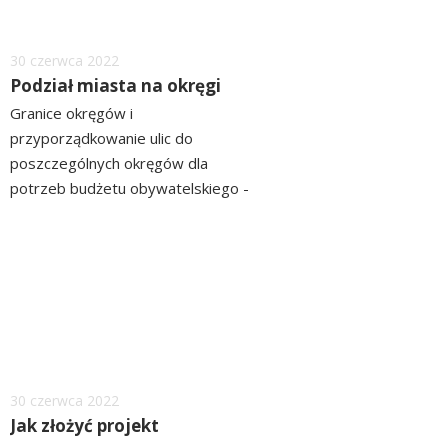
Dodano
30
czerwca
2022
Podział miasta na okręgi
Granice okręgów i
przyporządkowanie ulic do
poszczególnych okręgów dla
potrzeb budżetu obywatelskiego -
Załacznik Nr 2 do uchwały Nr
czytaj
XLIII/136/17 Rady Miejskiej
więcej
Grudziądza z dnia 29 listopada
2017 r. - tutaj Skorzystaj z
Geoportalu Miasta Grudziądza,
żeby sprawdzić...
Dodano
30
czerwca
2022
Jak złożyć projekt