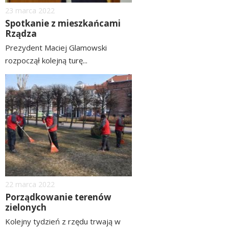
Dodano
23
marca
2022
Spotkanie z mieszkańcami
Rządza
Prezydent Maciej Glamowski
rozpoczął kolejną turę...
czytaj
image
więcej
Dodano
22
marca
2022
Porządkowanie terenów
zielonych
Kolejny tydzień z rzędu trwają w