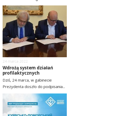
czytaj
image
więcej
Dodano
24
marca
2022
Wdrożą system działań
profilaktycznych
Dziś, 24 marca, w gabinecie
Prezydenta doszło do podpisania...
czytaj
image
więcej