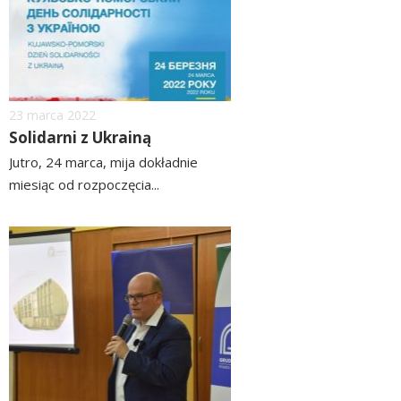
Dodano
23
marca
2022
Solidarni z Ukrainą
Jutro, 24 marca, mija dokładnie
miesiąc od rozpoczęcia...
czytaj
więcej
image