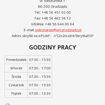
ul. Ratuszowa 1
86-300 Grudziądz
Tel.: +48 56 451 02 00
Fax: +48 56 462 58 12
Infolinia: +48 56 644 00 64
E-mail:
sekretariat@um.grudziadz.pl
Adres skrytki na ePUAP: /r52x2ncx64/SkrytkaESP
GODZINY PRACY
Dzień
Godziny
Poniedziałek
07:30 - 15:30
tygodnia
otwarcia
Wtorek
07:30 - 17:00
Środa
07:30 - 15:30
Czwartek
07:30 - 15:30
Piątek
07:00 - 13:30