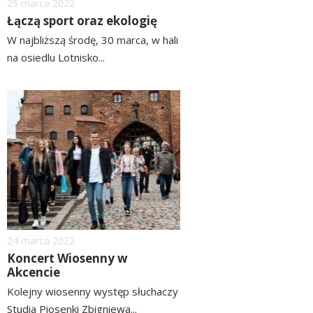
Dodano
25
marca
2022
Łączą sport oraz ekologię
W najbliższą środę, 30 marca, w hali
na osiedlu Lotnisko...
czytaj
więcej
image
Dodano
24
marca
2022
Koncert Wiosenny w
Akcencie
Kolejny wiosenny występ słuchaczy
Studia Piosenki Zbigniewa...