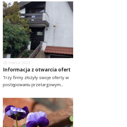
czytaj
image
więcej
Dodano
28
marca
2022
Informacja z otwarcia ofert
Trzy firmy złożyły swoje oferty w
postępowaniu przetargowym...
czytaj
więcej
image