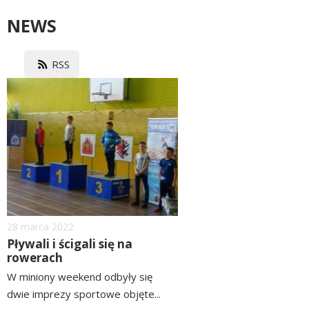
NEWS
RSS
image
Dodano
28
marca
2022
Pływali i ścigali się na
rowerach
W miniony weekend odbyły się
dwie imprezy sportowe objęte...