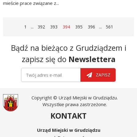
mieście prace związane z...
czytaj
więcej
STRONA
STRONA
STRONA
STRONA
STRONA
STRONA
STRONA
STRONA
1
...
392
393
394
395
396
...
561
Newsletter
Bądź na bieżąco z Grudziądzem i
zapisz się do
Newslettera
Newsletter
Twój adres e-mail
ZAPISZ
Copyright © Urząd Miejski w Grudziądzu.
Wszystkie prawa zastrzeżone.
KONTAKT
Urząd Miejski w Grudziądzu