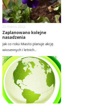
Dodano
25
marca
2022
Zaplanowano kolejne
nasadzenia
Jak co roku Miasto planuje akcję
wiosennych i letnich...
czytaj
image
więcej