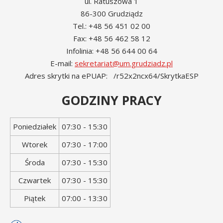
ul. Ratuszowa 1
86-300 Grudziądz
Tel.: +48 56 451 02 00
Fax: +48 56 462 58 12
Infolinia: +48 56 644 00 64
E-mail:
sekretariat@um.grudziadz.pl
Adres skrytki na ePUAP: /r52x2ncx64/SkrytkaESP
GODZINY PRACY
Dzień
Godziny
Poniedziałek
07:30 - 15:30
tygodnia
otwarcia
Wtorek
07:30 - 17:00
Środa
07:30 - 15:30
Czwartek
07:30 - 15:30
Piątek
07:00 - 13:30