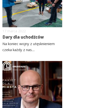
Dodano
17
marca
2022
Dary dla uchodźców
Na koniec wojny z utęsknieniem
czeka każdy z nas....
czytaj
więcej
image