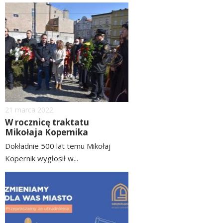
czytaj
image
więcej
Dodano
21
marca
2022
W rocznicę traktatu
Mikołaja Kopernika
Dokładnie 500 lat temu Mikołaj
Kopernik wygłosił w...
czytaj
image
więcej