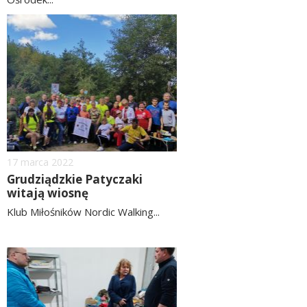
czytaj
image
więcej
Dodano
17
marca
2022
Grudziądzkie Patyczaki
witają wiosnę
Klub Miłośników Nordic Walking...
czytaj
więcej
image