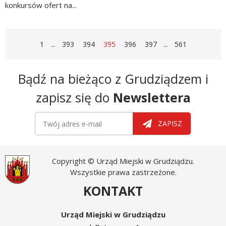
konkursów ofert na...
czytaj
więcej
STRONA
STRONA
STRONA
STRONA
STRONA
STRONA
STRONA
STRONA
1
...
393
394
395
396
397
...
561
Newsletter
Bądź na bieżąco z Grudziądzem i
zapisz się do
Newslettera
Newsletter
Twój adres e-mail
ZAPISZ
Copyright © Urząd Miejski w Grudziądzu.
Wszystkie prawa zastrzeżone.
KONTAKT
Urząd Miejski w Grudziądzu