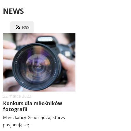
NEWS
RSS
image
Dodano
22
marca
2022
Konkurs dla miłośników
fotografii
Mieszkańcy Grudziądza, którzy
pasjonują się...