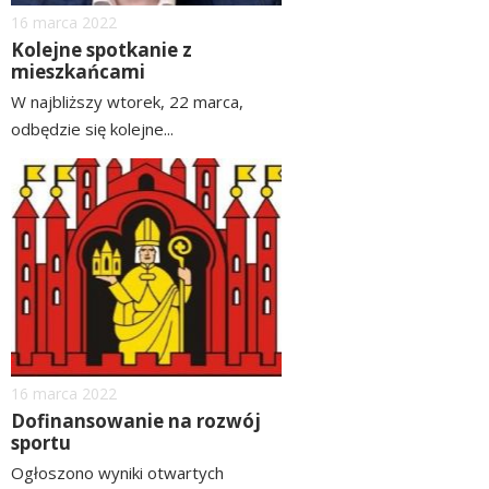
Dodano
16
marca
2022
Kolejne spotkanie z
mieszkańcami
W najbliższy wtorek, 22 marca,
odbędzie się kolejne...
czytaj
image
więcej
Dodano
16
marca
2022
Dofinansowanie na rozwój
sportu
Ogłoszono wyniki otwartych