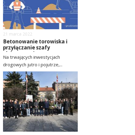
Dodano
21
marca
2022
Betonowanie torowiska i
przyłączanie szafy
elektrycznej
Na trwających inwestycjach
drogowych jutro i pojutrze,...
czytaj
image
więcej