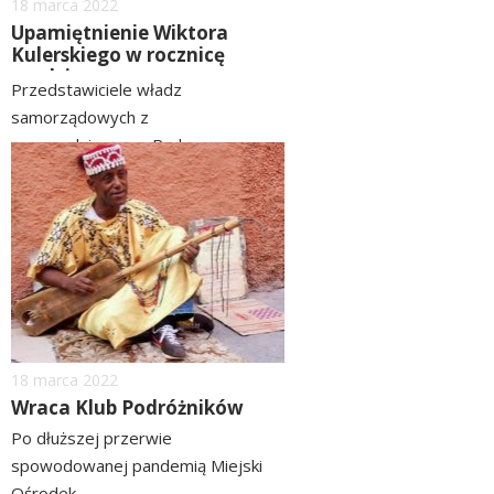
Dodano
18
marca
2022
Upamiętnienie Wiktora
Kulerskiego w rocznicę
urodzin
Przedstawiciele władz
samorządowych z
przewodniczącym Rady...
image
czytaj
więcej
Dodano
18
marca
2022
Wraca Klub Podróżników
Po dłuższej przerwie
spowodowanej pandemią Miejski
Ośrodek...