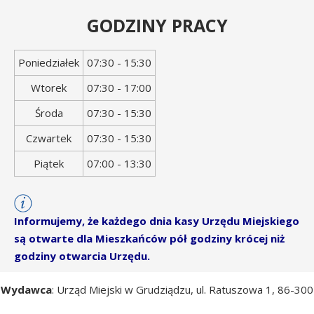
GODZINY PRACY
Dzień
Godziny
Poniedziałek
07:30 - 15:30
tygodnia
otwarcia
Wtorek
07:30 - 17:00
Środa
07:30 - 15:30
Czwartek
07:30 - 15:30
Piątek
07:00 - 13:30
Informujemy, że każdego dnia kasy Urzędu Miejskiego
są otwarte dla Mieszkańców pół godziny krócej niż
godziny otwarcia Urzędu.
Wydawca
: Urząd Miejski w Grudziądzu, ul. Ratuszowa 1, 86-300