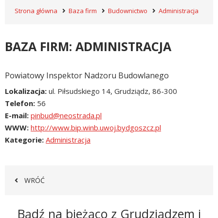
Strona główna
Baza firm
Budownictwo
Administracja
BAZA FIRM: ADMINISTRACJA
Powiatowy Inspektor Nadzoru Budowlanego
Lokalizacja
ul. Piłsudskiego 14, Grudziądz, 86-300
Telefon
56
E-mail
WWW
http://www.bip.winb.uwoj.bydgoszcz.pl
Kategorie
Administracja
WRÓĆ
Newsletter
Bądź na bieżąco z Grudziądzem i