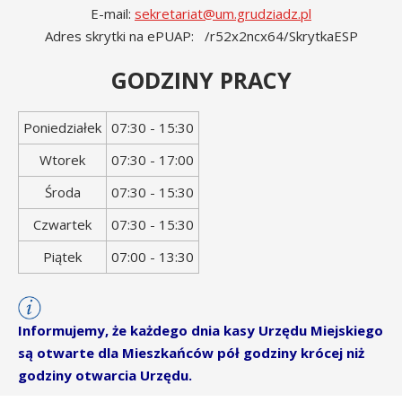
E-mail:
sekretariat@um.grudziadz.pl
Adres skrytki na ePUAP: /r52x2ncx64/SkrytkaESP
GODZINY PRACY
Dzień
Godziny
Poniedziałek
07:30 - 15:30
tygodnia
otwarcia
Wtorek
07:30 - 17:00
Środa
07:30 - 15:30
Czwartek
07:30 - 15:30
Piątek
07:00 - 13:30
Informujemy, że każdego dnia kasy Urzędu Miejskiego
są otwarte dla Mieszkańców pół godziny krócej niż
godziny otwarcia Urzędu.