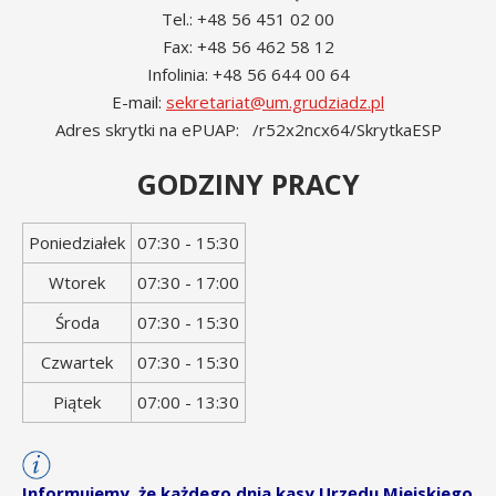
Tel.: +48 56 451 02 00
Fax: +48 56 462 58 12
Infolinia: +48 56 644 00 64
E-mail:
sekretariat@um.grudziadz.pl
Adres skrytki na ePUAP: /r52x2ncx64/SkrytkaESP
GODZINY PRACY
Dzień
Godziny
Poniedziałek
07:30 - 15:30
tygodnia
otwarcia
Wtorek
07:30 - 17:00
Środa
07:30 - 15:30
Czwartek
07:30 - 15:30
Piątek
07:00 - 13:30
Informujemy, że każdego dnia kasy Urzędu Miejskiego