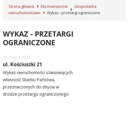
Strona główna
Dla Inwestorów
Gospodarka
nieruchomościami
Wykaz - przetargi ograniczone
WYKAZ - PRZETARGI
OGRANICZONE
Dodano
19
marca
2026
ul. Kościuszki 21
Wykaz nieruchomości stanowiących
własność Skarbu Państwa,
przeznaczonych do zbycia w
drodze przetargu ograniczonego
położonych przy ul. Kościuszki 21
czytaj
ZOBACZ>> WYKAZ
więcej