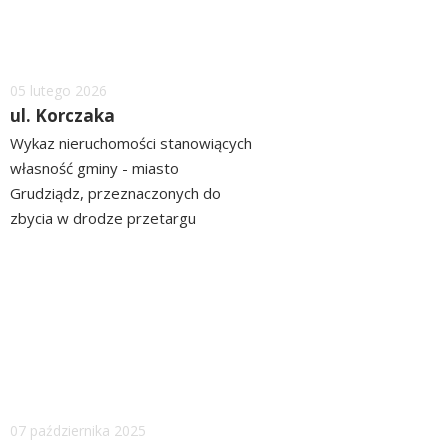
Dodano
05
lutego
2026
ul. Korczaka
Wykaz nieruchomości stanowiących
własność gminy - miasto
Grudziądz, przeznaczonych do
zbycia w drodze przetargu
ograniczonego położonych przy ul.
czytaj
Korczaka ZOBACZ>> WYKAZ
więcej
Dodano
07
października
2025