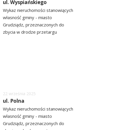
ul. Wyspiańskiego
Wykaz nieruchomości stanowiących
własność gminy - miasto
Grudziądz, przeznaczonych do
zbycia w drodze przetargu
ograniczonego położonych przy ul.
czytaj
Wuspiańskiego ZOBACZ>> WYKAZ
więcej
Dodano
22
września
2025
ul. Polna
Wykaz nieruchomości stanowiących
własność gminy - miasto
Grudziądz, przeznaczonych do