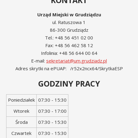
KONTAKT
Urząd Miejski w Grudziądzu
ul. Ratuszowa 1
86-300 Grudziądz
Tel.: +48 56 451 02 00
Fax: +48 56 462 58 12
Infolinia: +48 56 644 00 64
E-mail:
sekretariat@um.grudziadz.pl
Adres skrytki na ePUAP: /r52x2ncx64/SkrytkaESP
GODZINY PRACY
Dzień
Godziny
Poniedziałek
07:30 - 15:30
tygodnia
otwarcia
Wtorek
07:30 - 17:00
Środa
07:30 - 15:30
Czwartek
07:30 - 15:30