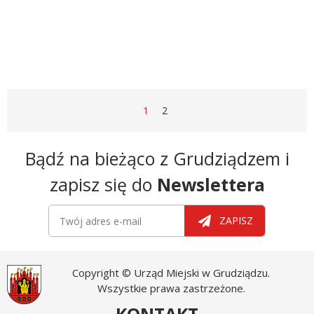
STRONA
STRONA
STRONA
1
2
Newsletter
Bądź na bieżąco z Grudziądzem i
zapisz się do
Newslettera
Newsletter
Twój adres e-mail
ZAPISZ
Copyright © Urząd Miejski w Grudziądzu.
Wszystkie prawa zastrzeżone.