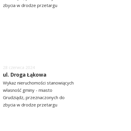
zbycia w drodze przetargu
ograniczonego położonych przy Al.
czytaj
23 Stycznia ZOBACZ >> WYKAZ
więcej
Dodano
28
czerwca
2024
ul. Droga Łąkowa
Wykaz nieruchomości stanowiących
własność gminy - miasto
Grudziądz, przeznaczonych do
zbycia w drodze przetargu
ograniczonego położonych przy ul.
czytaj
Droga Łąkowa ZOBACZ>> WYKAZ
więcej