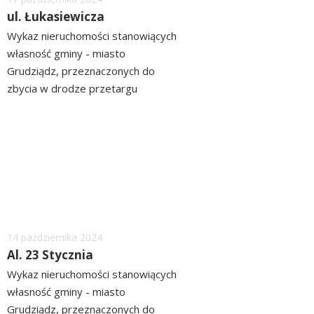
ul. Łukasiewicza
Wykaz nieruchomości stanowiących
własność gminy - miasto
Grudziądz, przeznaczonych do
zbycia w drodze przetargu
ograniczonego położonych przy ul.
czytaj
Łukasiewicza ZOBACZ>> WYKAZ
więcej
Dodano
14
października
2024
Al. 23 Stycznia
Wykaz nieruchomości stanowiących
własność gminy - miasto
Grudziądz, przeznaczonych do