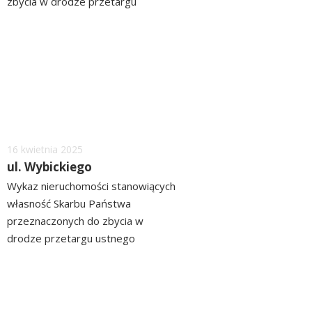
zbycia w drodze przetargu
ograniczonego położonych przy ul.
czytaj
Polnej ZOBACZ>> WYKAZ
więcej
Dodano
16
kwietnia
2025
ul. Wybickiego
Wykaz nieruchomości stanowiących
własność Skarbu Państwa
przeznaczonych do zbycia w
drodze przetargu ustnego
ograniczonego położonych przy ul.
czytaj
Wybickiego ZOBACZ>> WYKAZ
więcej